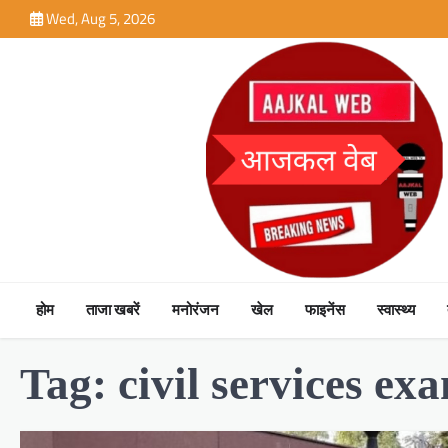
Skip
Wed, Aug 5, 2026
to
content
होम
ताजा खबरें
मनोरंजन
खेल
फाइनेंस
स्वास्थ्य
Tag:
civil services ex