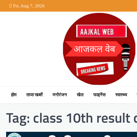
Skip
Fri, Aug 7, 2026
to
content
होम
ताजा खबरें
मनोरंजन
खेल
फाइनेंस
स्वास्थ्य
Tag:
class 10th result