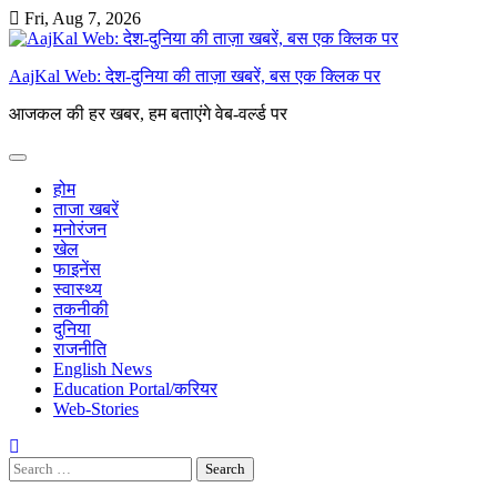
Skip
Fri, Aug 7, 2026
to
content
AajKal Web: देश-दुनिया की ताज़ा खबरें, बस एक क्लिक पर
आजकल की हर खबर, हम बताएंगे वेब-वर्ल्ड पर
होम
ताजा खबरें
मनोरंजन
खेल
फाइनेंस
स्वास्थ्य
तकनीकी
दुनिया
राजनीति
English News
Education Portal/करियर
Web-Stories
Search
for: