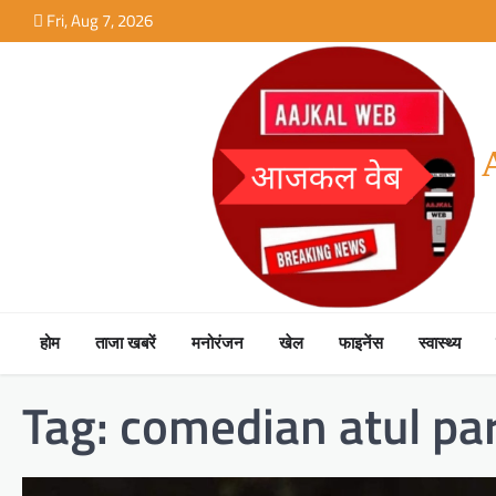
Skip
Fri, Aug 7, 2026
to
content
होम
ताजा खबरें
मनोरंजन
खेल
फाइनेंस
स्वास्थ्य
Tag:
comedian atul pa