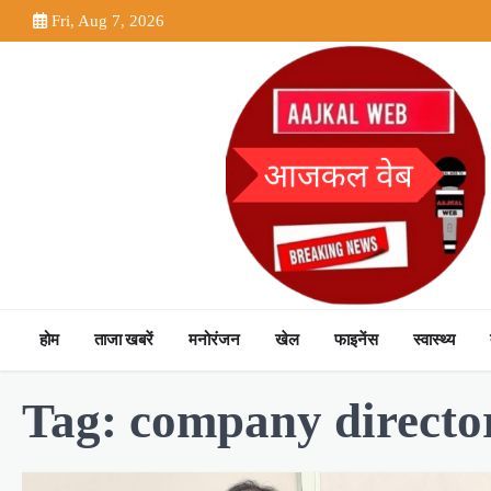
Skip
Fri, Aug 7, 2026
to
content
होम
ताजा खबरें
मनोरंजन
खेल
फाइनेंस
स्वास्थ्य
Tag:
company directo