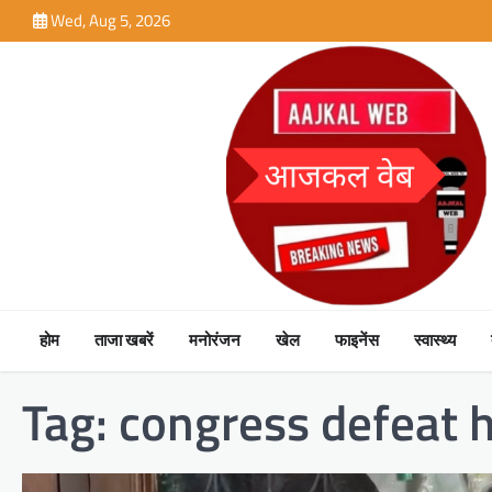
Skip
Wed, Aug 5, 2026
to
content
होम
ताजा खबरें
मनोरंजन
खेल
फाइनेंस
स्वास्थ्य
Tag:
congress defeat h