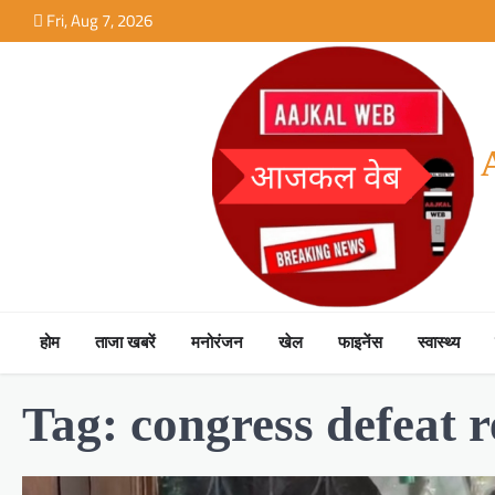
Skip
Fri, Aug 7, 2026
to
content
होम
ताजा खबरें
मनोरंजन
खेल
फाइनेंस
स्वास्थ्य
Tag:
congress defeat 