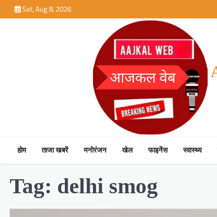
Skip
Sat, Aug 8, 2026
to
content
होम
ताजा खबरें
मनोरंजन
खेल
फाइनेंस
स्वास्थ्य
Tag:
delhi smog