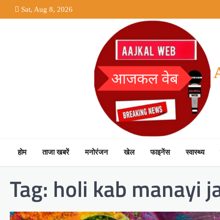
Skip
Sat, Aug 8, 2026
to
content
होम
ताजा खबरें
मनोरंजन
खेल
फाइनेंस
स्वास्थ्य
Tag:
holi kab manayi j