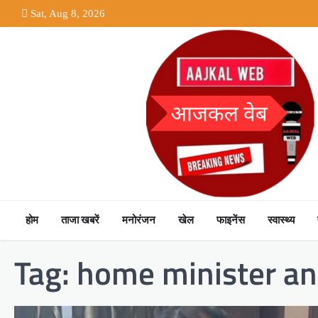
Skip
Sat, Aug 8, 2026
to
content
होम
ताजा खबरें
मनोरंजन
खेल
फाइनेंस
स्वास्थ्य
Tag:
home minister anil