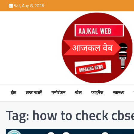
Skip
Sat, Aug 8, 2026
to
content
होम
ताजा खबरें
मनोरंजन
खेल
फाइनेंस
स्वास्थ्य
Tag:
how to check cbse