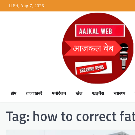
Skip
Fri, Aug 7, 2026
to
content
होम
ताजा खबरें
मनोरंजन
खेल
फाइनेंस
स्वास्थ्य
Tag:
how to correct fa