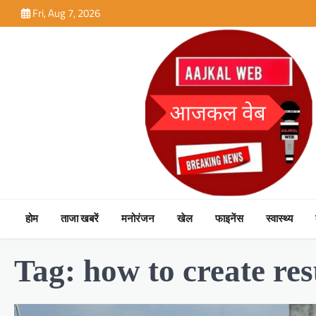
Skip
Fri, Aug 7, 2026
to
content
होम
ताजा खबरें
मनोरंजन
खेल
फाइनेंस
स्वास्थ्य
Tag:
how to create re