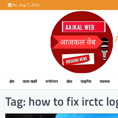
Skip
Fri, Aug 7, 2026
to
content
होम
ताजा खबरें
मनोरंजन
खेल
फाइनेंस
स्वास्थ्य
Tag:
how to fix irctc l