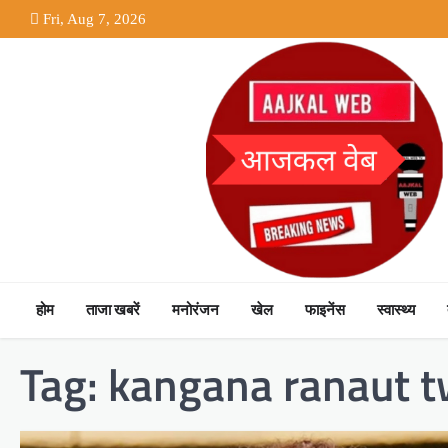
Skip
Fri, Aug 7, 2026
to
content
होम
ताजा खबरें
मनोरंजन
खेल
फाइनेंस
स्वास्थ्य
Tag:
kangana ranaut t