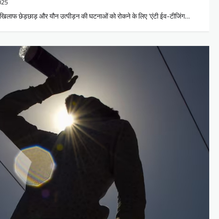
025
े खिलाफ छेड़छाड़ और यौन उत्पीड़न की घटनाओं को रोकने के लिए ‘एंटी ईव-टीजिंग…