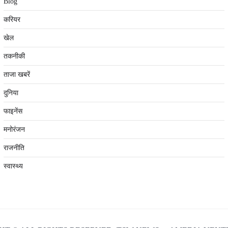
Blog
करियर
खेल
तकनीकी
ताजा खबरें
दुनिया
फाइनेंस
मनोरंजन
राजनीति
स्वास्थ्य