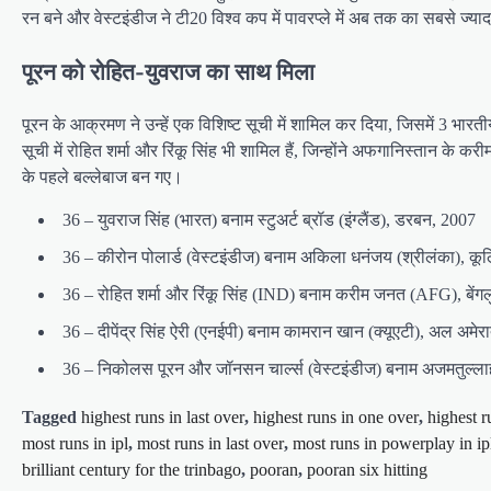
रन बने और वेस्टइंडीज ने टी20 विश्व कप में पावरप्ले में अब तक का सबसे ज
पूरन को रोहित-युवराज का साथ मिला
पूरन के आक्रमण ने उन्हें एक विशिष्ट सूची में शामिल कर दिया, जिसमें 3 भारती
सूची में रोहित शर्मा और रिंकू सिंह भी शामिल हैं, जिन्होंने अफगानिस्तान क
के पहले बल्लेबाज बन गए।
36 – युवराज सिंह (भारत) बनाम स्टुअर्ट ब्रॉड (इंग्लैंड), डरबन, 2007
36 – कीरोन पोलार्ड (वेस्टइंडीज) बनाम अकिला धनंजय (श्रीलंका), क
36 – रोहित शर्मा और रिंकू सिंह (IND) बनाम करीम जनत (AFG), बेंगल
36 – दीपेंद्र सिंह ऐरी (एनईपी) बनाम कामरान खान (क्यूएटी), अल अमेर
36 – निकोलस पूरन और जॉनसन चार्ल्स (वेस्टइंडीज) बनाम अजमतुल्ल
Tagged
highest runs in last over
,
highest runs in one over
,
highest r
most runs in ipl
,
most runs in last over
,
most runs in powerplay in ip
brilliant century for the trinbago
,
pooran
,
pooran six hitting