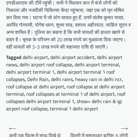
एनडीआरएफ की टीमें पहुंची। सभी ने मिलकर कार में फंसे लोगों को
निकाला और नजदीकी चिकित्सा केंद्र पहुंचाया, जहां एक को मृत घोषित
कर दिया गया। घटना में जो लोग घायल हुए हैं, उनमें संतोष कुमार यादव,
अरविंद गोस्वामी, योगेश धवन, शुभम साह, दशरथ अहीरवाल, साहिल सुदन व
अन्य शामिल हैं। पुलिस का कहना है कि सभी घायलों की हालत खतरे से
बाहर है। मृतक के परिजन को 20 लाख रुपये का मुआवजा दिया जाएगा।
वहीं घायलों को 3-3 लाख रुपये की सहायता राशि दी जाएगी।
Tagged
delhi airport
,
delhi airport accident
,
delhi airport
news
,
delhi airport roof collapse
,
delhi airport terminal
,
delhi airport terminal 1
,
delhi airport terminal 1 roof
collapses
,
Delhi Rain
,
delhi rains
,
heavy rain in delhi ncr
,
roof collapse at delhi airport
,
roof collapse at delhi airport
terminal
,
roof collapses at terminal 1 of delhi airport
,
roof
collapses delhi airport terminal 1
,
show= delhi rain & igi
airport roof collapse
,
terminal 1 delhi airport
Post
⟵
⟶
navigation
कभी एक फिल्म में साथ दिखे थे
दिल्ली में मूसलाधार बारिश: 6 लोगों