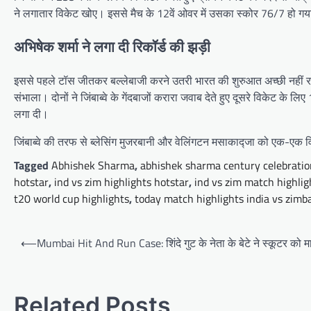
ने लगातार विकेट खोए। इससे मैच के 12वें ओवर में उसका स्कोर 76/7 हो गया
अभिषेक शर्मा ने लगा दी रिकॉर्ड की झड़ी
इससे पहले टॉस जीतकर बल्‍लेबाजी करने उतरी भारत की शुरुआत अच्‍छी नहीं रही
संभाला। दोनों ने जिंबाब्‍वे के गेंदबाजों करारा जवाब देते हुए दूसरे विकेट
लगा दी।
जिंबाब्‍वे की तरफ से ब्‍लेसिंग मुजरबानी और वेलिंगटन मसाकाद्जा को एक-एक 
Tagged
Abhishek Sharma
,
abhishek sharma century celebratio
hotstar
,
ind vs zim highlights hotstar
,
ind vs zim match highlig
t20 world cup highlights
,
today match highlights india vs zim
Post
⟵
Mumbai Hit And Run Case: शिंदे गुट के नेता के बेटे ने स्कूटर को 
navigation
Related Posts