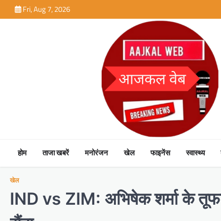
Skip
Fri, Aug 7, 2026
to
content
होम
ताजा खबरें
मनोरंजन
खेल
फाइनेंस
स्वास्थ्य
खेल
IND vs ZIM: अभिषेक शर्मा के तूफानी