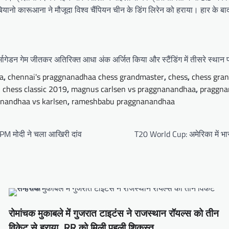
फैबियानो कारूआना ने मौजूदा विश्व चैंपियन चीन के डिंग लिरेन को हराया। हार के ब
ेडन गेम जीतकर अतिरिक्त आधा अंक अर्जित किया और स्टैंडिंग में तीसरे स्थान पर 
a
,
chennai's praggnanadhaa chess grandmaster
,
chess
,
chess gra
 chess classic 2019
,
magnus carlsen vs praggnanandhaa
,
praggna
anandhaa vs karlsen
,
rameshbabu praggnanandhaa
ें PM मोदी ने चला आखिरी दांव
T20 World Cup: अमेरिका में 
रोमांचक मुकाबले में गुजरात टाइटंस ने राजस्थान रॉयल्स को तीन
विकेट से हराया, RR को मिली पहली शिकस्त