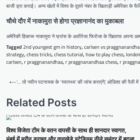
बाजी ड्रा कराई। अन्य खेलों में विश्व के दूसरे नंबर के खिलाड़ी अमेरिका के 
चौथे दौर में नाकामुरा से होगा प्रज्ञानानंद का मुकाबला
अमेरिकी हिकारू नाकामुरा ने फ्रांस के अलीरेजा फिरोजा के खिलाफ अपना आर्माग
Tagged
2nd youngest gm in history
,
carlsen vs praggnanandha
strategy
,
chess tricks
,
chess tutorial
,
how to play chess
,
london
carlsen
,
r praggnanandhaa
,
r praggnanandhaa chess
,
r praggn
Post
⟵
‘… तो नवीन पटनायक के ‘स्वास्थ्य’ की जांच कराएंगे’, ओडिशा की रैली म
navigation
Related Posts
विश्व विजेता टीम के वतन वापसी के साथ ही शानदार स्वागत,
मुंबई में मरीन ड्राइव और वानखेड़े स्टेडियम नीले समंदर में बदला