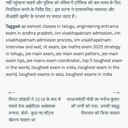
नहीं पहुंचाना चाहते और पुलिस को भविष्य में ट्रैफिक को कम समय के लिए
नियंत्रित करने के निर्देश दिए। इस घटना ने प्रशासनिक व्यवस्था और
वीआईपी मूवमेंट के प्रभाव पर सवाल उठाए हैं।
Tagged
ap eamcet classes in telugu
,
engineering entrance
exam in andhra pradesh
,
iim visakhapatnam admission
,
iim
visakhapatnam admission process
,
iim visakhapatnam
interview and wat
,
iit exam
,
ipe maths exam 2025 strategy
in telugu
,
jee main exam
,
jee main exam pattern
,
jee main
exam tips
,
jee mains exam coordinator
,
top 5 toughest exam
in the world
,
toughest exam in india
,
toughest exam in the
world
,
toughest exams in asia
,
toughest exams in india
Post
⟵
⟶
navigation
विराट कोहली ने 2018 के बाद से
प्रधानमंत्री मोदी का मनोज कुमार
सबसे तेज आईपीएल अर्धशतक
की पत्नी को पत्र, उनकी समृद्ध
लगाया, बोले- कुछ नए शॉट्स
विरासत को किया सलाम
खेलना चाहता था