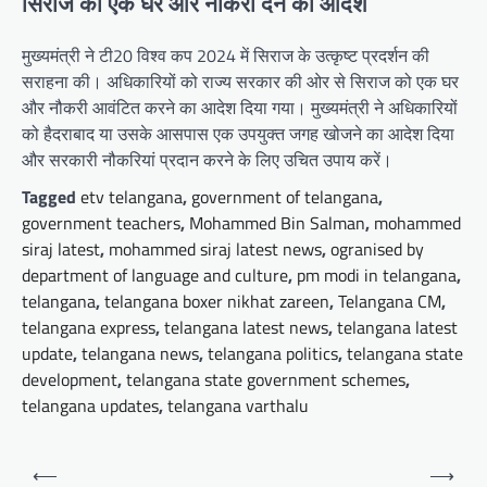
सिराज को एक घर और नौकरी देने का आदेश
मुख्यमंत्री ने टी20 विश्व कप 2024 में सिराज के उत्कृष्ट प्रदर्शन की
सराहना की। अधिकारियों को राज्य सरकार की ओर से सिराज को एक घर
और नौकरी आवंटित करने का आदेश दिया गया। मुख्यमंत्री ने अधिकारियों
को हैदराबाद या उसके आसपास एक उपयुक्त जगह खोजने का आदेश दिया
और सरकारी नौकरियां प्रदान करने के लिए उचित उपाय करें।
Tagged
etv telangana
,
government of telangana
,
government teachers
,
Mohammed Bin Salman
,
mohammed
siraj latest
,
mohammed siraj latest news
,
ogranised by
department of language and culture
,
pm modi in telangana
,
telangana
,
telangana boxer nikhat zareen
,
Telangana CM
,
telangana express
,
telangana latest news
,
telangana latest
update
,
telangana news
,
telangana politics
,
telangana state
development
,
telangana state government schemes
,
telangana updates
,
telangana varthalu
Post
⟵
⟶