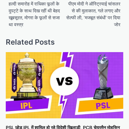
navigation
हल्दी समारोह में राधिका फूलों के
पीएम मोदी ने ऑस्ट्रियाई चांसलर
दुपट्टे के साथ दिख रहीं थी बेहद
से की मुलाकात, गले लगाए और
खूबसूरत, मोगरा के फूलों से सजा
सेल्फी ली, ‘मजबूत संबंधों’ पर दिया
था वस्त्र
जोर
Related Posts
PSL छोड़ IPL में शामिल हो रहे विदेशी खिलाड़ी, PCB चेयरमैन मोहसिन