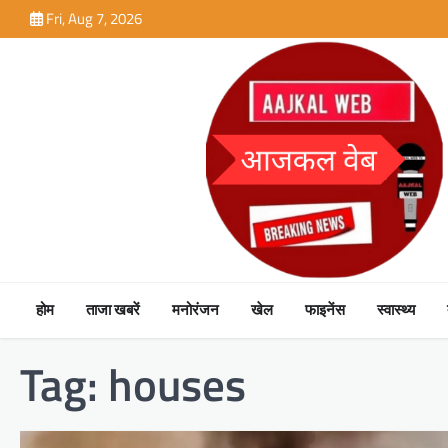
Skip
Fri, Aug 7, 2026
to
content
होम
ताजा खबरें
मनोरंजन
खेल
फाइनेंस
स्वास्थ्य
Tag:
houses