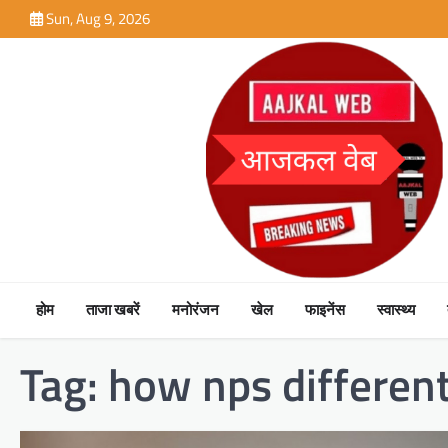
Skip
Sun, Aug 9, 2026
to
content
होम
ताजा खबरें
मनोरंजन
खेल
फाइनेंस
स्वास्थ्य
Tag:
how nps differen