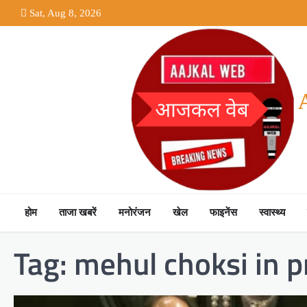
Skip
Sat, Aug 8, 2026
to
content
होम
ताजा खबरें
मनोरंजन
खेल
फाइनेंस
स्वास्थ्य
Tag:
mehul choksi in 