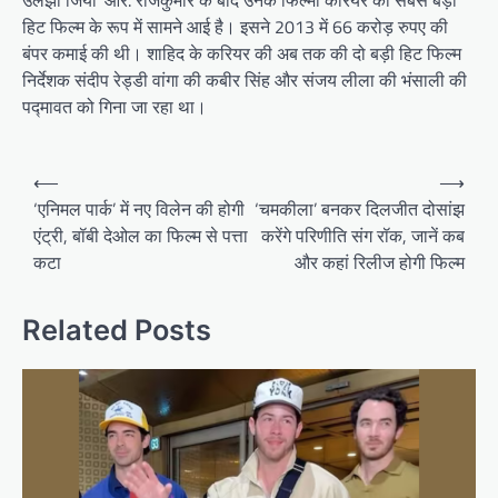
उलझा जिया’ आर. राजकुमार के बाद उनके फिल्मी करियर की सबसे बड़ी
हिट फिल्म के रूप में सामने आई है। इसने 2013 में 66 करोड़ रुपए की
बंपर कमाई की थी। शाहिद के करियर की अब तक की दो बड़ी हिट फिल्म
निर्देशक संदीप रेड्डी वांगा की कबीर सिंह और संजय लीला की भंसाली की
पद्मावत को गिना जा रहा था।
Post
⟵
⟶
navigation
‘एनिमल पार्क’ में नए विलेन की होगी
‘चमकीला’ बनकर दिलजीत दोसांझ
एंट्री, बॉबी देओल का फिल्म से पत्ता
करेंगे परिणीति संग रॉक, जानें कब
कटा
और कहां रिलीज होगी फिल्म
Related Posts