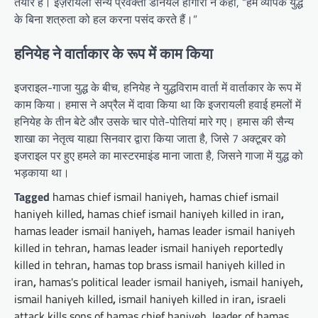
तैयार है। इज़रायली सैन्य प्रवक्ता डैनियल हागारी ने कहा, “हम व्यापक युद्ध
के बिना शत्रुता को हल करना पसंद करते हैं।”
हनियेह ने वार्ताकार के रूप में काम किया
इजराइल-गाजा युद्ध के बीच, हनियेह ने युद्धविराम वार्ता में वार्ताकार के रूप में
काम किया। हमास ने अप्रैल में दावा किया था कि इजरायली हवाई हमलों में
हनियेह के तीन बेटे और उसके चार पोते-पोतियां मारे गए। हमास की सैन्य
शाखा का नेतृत्व याह्या सिनवार द्वारा किया जाता है, जिसे 7 अक्टूबर को
इजराइल पर हुए हमले का मास्टरमाइंड माना जाता है, जिसने गाजा में युद्ध को
भड़काया था।
Tagged
hamas chief ismail haniyeh
,
hamas chief ismail
haniyeh killed
,
hamas chief ismail haniyeh killed in iran
,
hamas leader ismail haniyeh
,
hamas leader ismail haniyeh
killed in tehran
,
hamas leader ismail haniyeh reportedly
killed in tehran
,
hamas top brass ismail haniyeh killed in
iran
,
hamas's political leader ismail haniyeh
,
ismail haniyeh
,
ismail haniyeh killed
,
ismail haniyeh killed in iran
,
israeli
attack kills sons of hamas chief haniyeh
,
leader of hamas