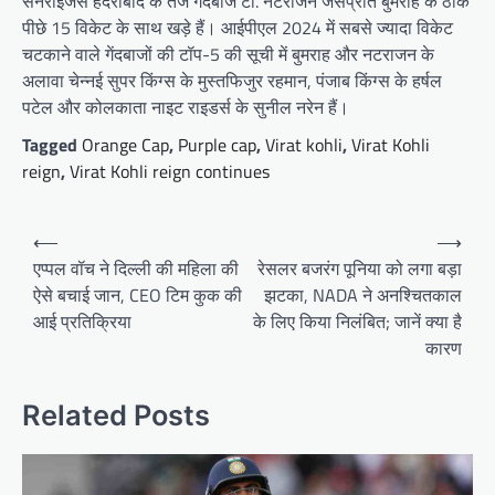
सनराइजर्स हैदराबाद के तेज गेंदबाज टी. नटराजन जसप्रीत बुमराह के ठीक
पीछे 15 विकेट के साथ खड़े हैं। आईपीएल 2024 में सबसे ज्यादा विकेट
चटकाने वाले गेंदबाजों की टॉप-5 की सूची में बुमराह और नटराजन के
अलावा चेन्नई सुपर किंग्स के मुस्तफिजुर रहमान, पंजाब किंग्स के हर्षल
पटेल और कोलकाता नाइट राइडर्स के सुनील नरेन हैं।
Tagged
Orange Cap
,
Purple cap
,
Virat kohli
,
Virat Kohli
reign
,
Virat Kohli reign continues
Post
⟵
⟶
navigation
एप्पल वॉच ने दिल्ली की महिला की
रेसलर बजरंग पूनिया को लगा बड़ा
ऐसे बचाई जान, CEO टिम कुक की
झटका, NADA ने अनश्चितकाल
आई प्रतिक्रिया
के लिए किया निलंबित; जानें क्या है
कारण
Related Posts