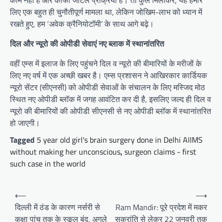
काम नहीं है और काफी जटिल प्रक्रिया है। तो कुल मिलाकर, यह हमारे
लिए एक बहुत ही चुनौतीपूर्ण मामला था, लेकिन जोखिम-लाभ को ध्यान में
रखते हुए, हम ‘अवेक क्रैनियोटॉमी’ के साथ आगे बढ़े।
दिल और न्यूरो की ओपीडी सेवाएं नए ब्लाक में स्थानांतरित
वहीं एम्स में इलाज के लिए पहुंचने दिल व न्यूरो की बीमारियों के मरीजों के
लिए नए वर्ष में एक अच्छी खबर है। एम्स प्रशासन ने आखिरकार कार्डियक
न्यूरो सेंटर (सीएनसी) को ओपीडी सेवाओं के संचालन के लिए मस्जिद मोठ
स्थित नए ओपीडी ब्लॉक में जगह आवंटित कर दी है, इसलिए जल्द ही दिल व
न्यूरो की बीमारियों की ओपीडी सीएनसी से नए ओपीडी ब्लॉक में स्थानांतरित
हो जाएगी।
Tagged
5 year old girl's brain surgery done in Delhi AIIMS
without making her unconscious
,
surgeon claims - first
such case in the world
Post
⟵
⟶
navigation
दिल्ली में ठंड के कारण नर्सरी से
Ram Mandir: पूरे प्रदेश में मकर
कक्षा पांच तक के स्कूल बंद, अगले
सक्रांति से लेकर 22 जनवरी तक