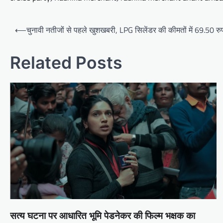
Post
⟵
चुनावी नतीजों से पहले खुशखबरी, LPG सिलेंडर की कीमतों में 69.50 रुपय
navigation
Related Posts
सत्य घटना पर आधारित भूमि पेडनेकर की फिल्म भक्षक का