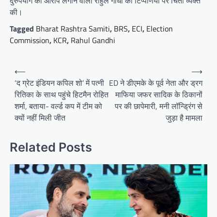
दुरुपयोग का आरोप लगाने वाली राहुल गांधी की टिप्पणियों पर चिंता व्यक्त
की।
Tagged
Bharat Rashtra Samiti
,
BRS
,
ECI
,
Election
Commission
,
KCR
,
Rahul Gandhi
Post
⟵
⟶
navigation
‘द ग्रेट इंडियन कपिल शो’ में पत्नी
ED ने डीएमके के पूर्व नेता और ड्रग
रितिका के साथ पहुंचे हिटमैन रोहित
माफिया जफर सादिक के ठिकानों
शर्मा, बताया- वर्ल्ड कप में टीम को
पर की छापेमारी, मनी लॉन्ड्रिंग से
क्यों नहीं मिली जीत
जुड़ा है मामला
Related Posts