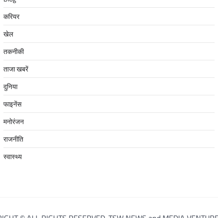
करियर
खेल
तकनीकी
ताजा खबरें
दुनिया
फाइनेंस
मनोरंजन
राजनीति
स्वास्थ्य
IGHT © ALL RIGHTS RESERVED. TSW NEWS and MEDIA VENTURE