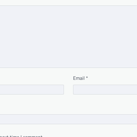
Email
*
 next time I comment.