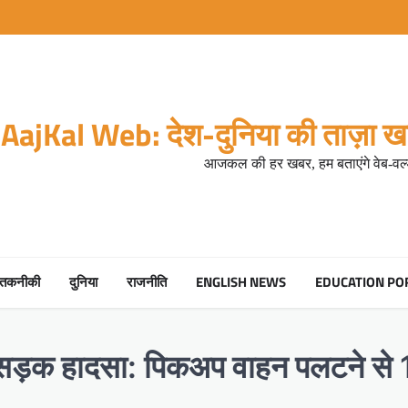
AajKal Web: देश-दुनिया की ताज़ा खब
आजकल की हर खबर, हम बताएंगे वेब-वर्ल
तकनीकी
दुनिया
राजनीति
ENGLISH NEWS
EDUCATION PO
ीषण सड़क हादसा: पिकअप वाहन पलटने स