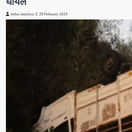
घायल
rinku simoliya
29 February 2024