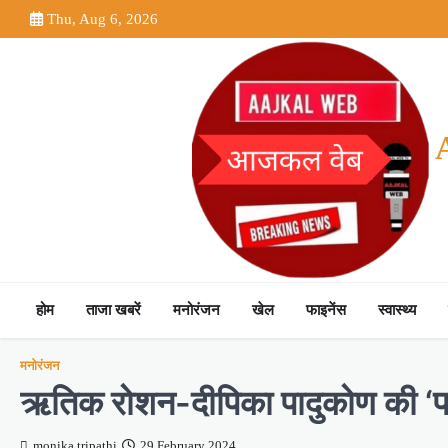
Skip
Thu, Aug 6, 2026
to
content
होम
ताजा खबरें
मनोरंजन
खेल
फाइनेंस
स्वास्थ्य
मनोरंजन
ऋतिक रोशन-दीपिका पादुकोण की ‘फाइ
monika tripathi
29 February 2024