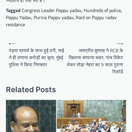
निर्दलीय ही पर्चा भरा है।
Tagged
Congress Leader Pappu yadav
,
Hundreds of police
,
Pappu Yadav
,
Purnia Pappu yadav
,
Raid on Pappu radav
residance
Post
⟵
⟶
navigation
पंड्या ब्रदर्स के साथ हुई ठगी, भाई
जसप्रीत बुमराह ने RCB के
ने ही लगाया करोड़ों का चूना; मुंबई
खिलाफ बरपाया कहर, पांच विकेट
पुलिस ने किया गिरफ्तार
लेकर तोड़ा नेहरा का 9 साल पुराना
रिकॉर्ड
Related Posts