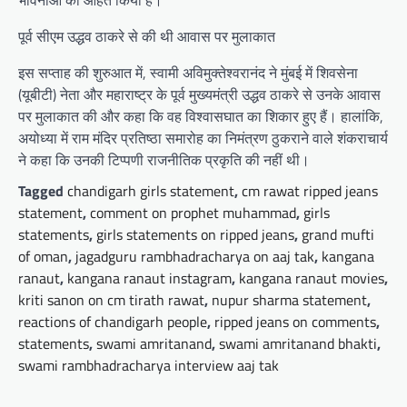
भावनाओं को आहत किया है।”
पूर्व सीएम उद्धव ठाकरे से की थी आवास पर मुलाकात
इस सप्ताह की शुरुआत में, स्वामी अविमुक्तेश्वरानंद ने मुंबई में शिवसेना
(यूबीटी) नेता और महाराष्ट्र के पूर्व मुख्यमंत्री उद्धव ठाकरे से उनके आवास
पर मुलाकात की और कहा कि वह विश्वासघात का शिकार हुए हैं। हालांकि,
अयोध्या में राम मंदिर प्रतिष्ठा समारोह का निमंत्रण ठुकराने वाले शंकराचार्य
ने कहा कि उनकी टिप्पणी राजनीतिक प्रकृति की नहीं थी।
Tagged
chandigarh girls statement
,
cm rawat ripped jeans
statement
,
comment on prophet muhammad
,
girls
statements
,
girls statements on ripped jeans
,
grand mufti
of oman
,
jagadguru rambhadracharya on aaj tak
,
kangana
ranaut
,
kangana ranaut instagram
,
kangana ranaut movies
,
kriti sanon on cm tirath rawat
,
nupur sharma statement
,
reactions of chandigarh people
,
ripped jeans on comments
,
statements
,
swami amritanand
,
swami amritanand bhakti
,
swami rambhadracharya interview aaj tak