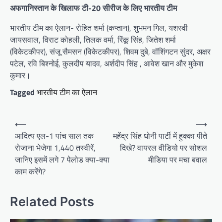
अफगानिस्तान के खिलाफ टी-20 सीरीज के लिए भारतीय टीम
भारतीय टीम का ऐलान- रोहित शर्मा (कप्तान), शुभमन गिल, यशस्वी
जायसवाल, विराट कोहली, तिलक वर्मा, रिंकू सिंह, जितेश शर्मा
(विकेटकीपर), संजू सैमसन (विकेटकीपर), शिवम दुबे, वॉशिंगटन सुंदर, अक्षर
पटेल, रवि बिश्नोई, कुलदीप यादव, अर्शदीप सिंह , आवेश खान और मुकेश
कुमार।
Tagged
भारतीय टीम का ऐलान
Post
⟵
⟶
navigation
आदित्‍य एल-1 पांच साल तक
महेंद्र सिंह धोनी पार्टी में हुक्का पीते
रोजाना भेजेगा 1,440 तस्‍वीरें,
दिखे? वायरल वीडियो पर सोशल
जानिए इसमें लगे 7 पेलोड क्या-क्या
मीडिया पर मचा बवाल
काम करेंगे?
Related Posts