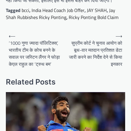
नहीं किया जा सकता, इसलिए इसे भी इससे बाहर कर दिया जाएगा।”
Tagged
bcci
,
India Head Coach Job Offer
,
JAY SHAH
,
Jay
Shah Rubbishes Ricky Ponting
,
Ricky Ponting Bold Claim
Post
⟵
⟶
navigation
‘1000 गुणा ज्यादा पॉलिटिक्स’,
सुप्रीम कोर्ट ने चुनाव आयोग को
भारतीय टीम के कोच बनने के
बूथ-वार मतदान प्रतिशत डेटा
सवाल पर जस्टिन लैंगर ने फोड़ा
जारी करने का निर्देश देने से किया
केएल राहुल का ‘ट्रुथ बम’
इनकार
Related Posts