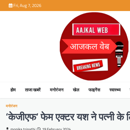
Skip
Fri, Aug 7, 2026
to
content
होम
ताजा खबरें
मनोरंजन
खेल
फाइनेंस
स्वास्थ्य
मनोरंजन
‘केजीएफ’ फेम एक्टर यश ने पत्नी के
monika tripathi
19 February 2024