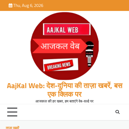
Skip
Thu, Aug 6, 2026
to
content
AajKal Web: देश-दुनिया की ताज़ा खबरें, बस
एक क्लिक पर
आजकल की हर खबर, हम बताएंगे वेब-वर्ल्ड पर
ताजा खबरें