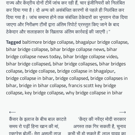
राज्य और केंद्रीय दोनों टीमें जांच कर रही हैं, चार इंजीनियरों को निलंबित
कर दिया गया है। दो अन्य को असंबंधित कारणों से पहले ही निलंबित कर
दिया गया है। जांच समाप्त होने तक संबंधित ठेकेदारों का भुगतान रोक दिया
जाएगा और निरीक्षण टीमों द्वारा अंतिम रिपोर्ट प्रस्तुत किए जाने के बाद
ठेकेदार और सलाहकार के खिलाफ अंतिम कार्रवाई की जाएगी।”
Tagged
baltimore bridge collapse
,
bhagalpur bridge collapse
,
bihar bridge collapse
,
bihar bridge collapse news
,
bihar
bridge collapse news today
,
bihar bridge collapse video
,
bihar bridge collapsed
,
bihar bridge collapses
,
bihar bridges
collapse
,
bridge collapse
,
bridge collapse in bhagalpur
,
bridge collapse in bihar
,
bridge collapsed
,
bridge collapses in
bihar
,
bridge in bihar collapse
,
francis scott key bridge
collapse
,
key bridge collapse
,
why bridge collapse in bihar
Post
⟵
⟶
navigation
कैंसर के इलाज के बीच बाल काटते
‘केंद्र की नरेंद्र मोदी सरकार
समय रो पड़ीं हिना खान की मां,
अगस्त तक गिर सकती है, चुनाव
एक्ट्रेस बोलीं- मेरा असली ताज
कभी भी हो सकते हैं’, लालू यादव का