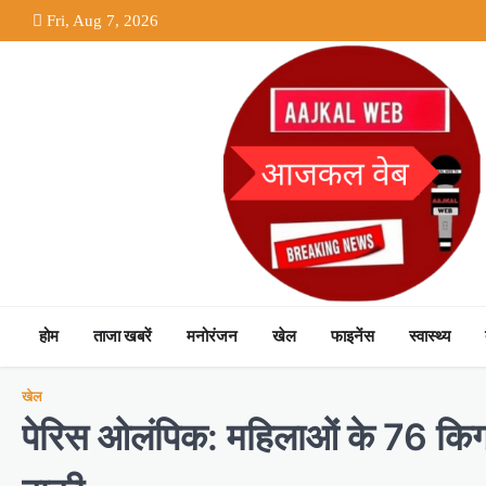
Skip
Fri, Aug 7, 2026
to
content
होम
ताजा खबरें
मनोरंजन
खेल
फाइनेंस
स्वास्थ्य
खेल
पेरिस ओलंपिक: महिलाओं के 76 किग्र