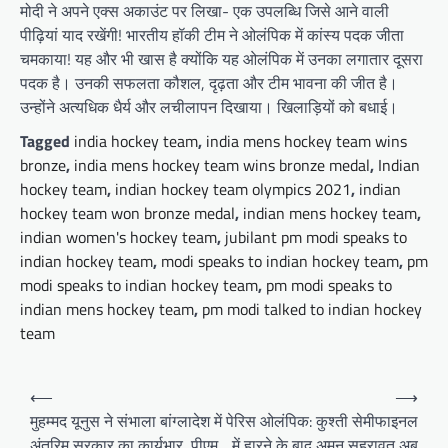
मोदी ने अपने एक्स अकाउंट पर लिखा- एक उपलब्धि जिसे आने वाली
पीढ़ियां याद रखेंगी! भारतीय हॉकी टीम ने ओलंपिक में कांस्य पदक जीता
चमकाया! यह और भी खास है क्योंकि यह ओलंपिक में उनका लगातार दूसरा
पदक है। उनकी सफलता कौशल, दृढ़ता और टीम भावना की जीत है।
उन्होंने अत्यधिक धैर्य और लचीलापन दिखाया। खिलाड़ियों को बधाई।
Tagged
india hockey team
,
india mens hockey team wins
bronze
,
india mens hockey team wins bronze medal
,
Indian
hockey team
,
indian hockey team olympics 2021
,
indian
hockey team won bronze medal
,
indian mens hockey team
,
indian women's hockey team
,
jubilant pm modi speaks to
indian hockey team
,
modi speaks to indian hockey team
,
pm
modi speaks to indian hockey team
,
pm modi speaks to
indian mens hockey team
,
pm modi talked to indian hockey
team
Post
⟵
⟶
navigation
मुहम्मद यूनुस ने संभाला बांग्लादेश में
पेरिस ओलंपिक: कुश्ती सेमीफाइनल
अंतरिम सरकार का कार्यभार, पीएम
में हारने के बाद अमन सहरावत अब