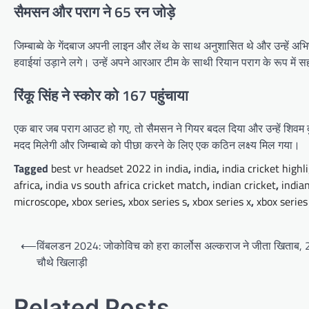
सैमसन और पराग ने 65 रन जोड़े
जिम्बाब्वे के गेंदबाज अपनी लाइन और लेंथ के साथ अनुशासित थे और उन्हें अ
हवाईयां उड़ाने लगे। उन्हें अपने आरआर टीम के साथी रियान पराग के रूप में
रिंकू सिंह ने स्कोर को 167 पहुंचाया
एक बार जब पराग आउट हो गए, तो सैमसन ने गियर बदल दिया और उन्हें शिवम दुबे 
मदद मिलेगी और जिम्बाब्वे को पीछा करने के लिए एक कठिन लक्ष्य मिल गया।
Tagged
best vr headset 2022 in india
,
india
,
india cricket highl
africa
,
india vs south africa cricket match
,
indian cricket
,
indian
microscope
,
xbox series
,
xbox series s
,
xbox series x
,
xbox series
Post
⟵
विंबलडन 2024: जोकोविच को हरा कार्लोस अल्कराज ने जीता खिताब, 21 सा
navigation
चौथे खिलाड़ी
Related Posts