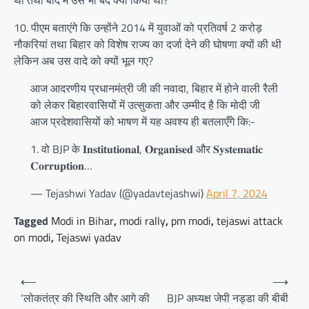
था तथा बाद में उसे भी बंद क्यों किया था?
10. पीएम बताएंगे कि उन्होंने 2014 में युवाओं को प्रतिवर्ष 2 करोड़
नौकरियां तथा बिहार को विशेष राज्य का दर्जा देने की घोषणा क्यों की थी
लेकिन अब उस वादे को क्यों भूल गए?
आज आदरणीय प्रधानमंत्री जी की नवादा, बिहार में होने वाली रैली
को लेकर बिहारवासियों में उत्सुकता और उम्मीद है कि मोदी जी
आज प्रदेशवासियों को भाषण में यह अवश्य ही बतलाएँगे कि:-
1. वो BJP के 𝐈𝐧𝐬𝐭𝐢𝐭𝐮𝐭𝐢𝐨𝐧𝐚𝐥, 𝐎𝐫𝐠𝐚𝐧𝐢𝐬𝐞𝐝 और 𝐒𝐲𝐬𝐭𝐞𝐦𝐚𝐭𝐢𝐜
𝐂𝐨𝐫𝐫𝐮𝐩𝐭𝐢𝐨𝐧…
— Tejashwi Yadav (@yadavtejashwi)
April 7, 2024
Tagged
Modi in Bihar
,
modi rally
,
pm modi
,
tejaswi attack
on modi
,
Tejaswi yadav
Post
⟵
⟶
navigation
‘लोकतंत्र की स्थिति और आगे की
BJP अध्यक्ष जेपी नड्डा की बीबी