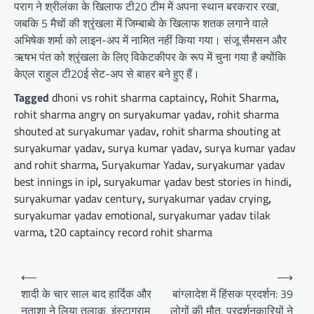
पराग ने श्रीलंका के खिलाफ टी20 टीम में अपना स्थान बरकरार रखा,
जबकि 5 मैचों की श्रृंखला में जिम्बाब्वे के खिलाफ शतक लगाने वाले
अभिषेक शर्मा को लाइन-अप में नामित नहीं किया गया। संजू सैमसन और
ऋषभ पंत को श्रृंखला के लिए विकेटकीपर के रूप में चुना गया है क्योंकि
केएल राहुल टी20ई सेट-अप से बाहर बने हुए हैं।
Tagged
dhoni vs rohit sharma captaincy
,
Rohit Sharma
,
rohit sharma angry on suryakumar yadav
,
rohit sharma
shouted at suryakumar yadav
,
rohit sharma shouting at
suryakumar yadav
,
surya kumar yadav
,
surya kumar yadav
and rohit sharma
,
Suryakumar Yadav
,
suryakumar yadav
best innings in ipl
,
suryakumar yadav best stories in hindi
,
suryakumar yadav century
,
suryakumar yadav crying
,
suryakumar yadav emotional
,
suryakumar yadav tilak
varma
,
t20 captaincy record rohit sharma
Post
⟵
⟶
navigation
शादी के चार साल बाद हार्दिक और
बांग्लादेश में हिंसक प्रदर्शन: 39
नताशा ने लिया तलाक, इंस्टाग्राम
लोगों की मौत, प्रदर्शनकारियों ने