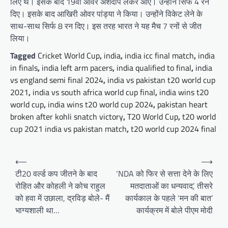
लिए थे। इसके बाद 19वां ओवर अर्शदीप लेकर आए। उन्होंने सिर्फ 4 रन
दिए। इसके बाद आखिरी ओवर पांड्या ने किया। उन्होंने विकेट लेने के
साथ-साथ सिर्फ 8 रन दिए। इस तरह भारत ने यह मैच 7 रनों से जीत
लिया।
Tagged
Cricket World Cup
,
india
,
india icc final match
,
india
in finals
,
india left arm pacers
,
india qualified to final
,
india
vs england semi final 2024
,
india vs pakistan t20 world cup
2021
,
india vs south africa world cup final
,
india wins t20
world cup
,
india wins t20 world cup 2024
,
pakistan heart
broken after kohli snatch victory
,
T20 World Cup
,
t20 world
cup 2021 india vs pakistan match
,
t20 world cup 2024 final
Post
⟵
⟶
navigation
टी20 वर्ल्ड कप जीतने के बाद
‘NDA को फिर से सत्ता देने के लिए
रोहित और कोहली ने कोच राहुल
मतदाताओं का धन्यवाद’, तीसरे
को हवा में उछाला, द्रविड़ बोले- मैं
कार्यकाल के पहले ‘मन की बात’
भाग्यशाली था…
कार्यक्रम में बोले पीएम मोदी