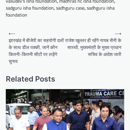
vasudev's isha foundation
,
madhras hc isha foundation
,
sadguru isha foundation
,
sadhguru case
,
sadhguru isha
foundation
Post
⟵
⟶
navigation
झारखंड में बीजेपी का सहयोगी दलों
राजेश खुल्लर ही रहेंगे नायब सैनी के
के साथ डील पक्की, जानें कौन
सारथी, मुख्यमंत्री के मुख्य प्रधान
कितनी-कितनी सीटों पर लड़ेंगे
सचिव के आदेश जारी
चुनाव
Related Posts