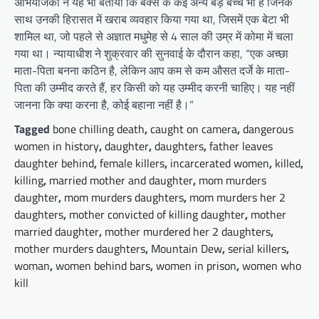
अभियोजकों ने यह भी बताया कि बैंक्स के कई अन्य बड़े बच्चे भी हैं जिनके
साथ उनकी हिरासत में खराब व्यवहार किया गया था, जिसमें एक बेटा भी
शामिल था, जो पहले से अज्ञात मधुमेह से 4 साल की उम्र में कोमा में चला
गया था। न्यायाधीश ने शुक्रवार की सुनवाई के दौरान कहा, “एक अच्छा
माता-पिता बनना कठिन है, लेकिन आप कम से कम औसत दर्जे के माता-
पिता की उम्मीद करते हैं, हर किसी को यह उम्मीद करनी चाहिए। यह नहीं
जानना कि क्या करना है, कोई बहाना नहीं है।”
Tagged
bone chilling death
,
caught on camera
,
dangerous
women in history
,
daughter
,
daughters
,
father leaves
daughter behind
,
female killers
,
incarcerated women
,
killed
,
killing
,
married mother and daughter
,
mom murders
daughter
,
mom murders daughters
,
mom murders her 2
daughters
,
mother convicted of killing daughter
,
mother
married daughter
,
mother murdered her 2 daughters
,
mother murders daughters
,
Mountain Dew
,
serial killers
,
woman
,
women behind bars
,
women in prison
,
women who
kill